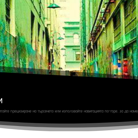
и
итайте прецизиране на търсенето или използвайте навигацията по-горе, за да нам