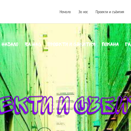
Начало
За нас
Проекти и събития
Начало
За нас
Проекти и събития
Покана
Га
екти и съб