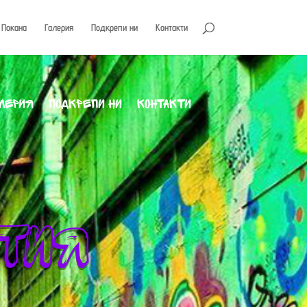
Покана
Галерия
Подкрепи ни
Контакти
лерия
Подкрепи ни
Контакти
ития