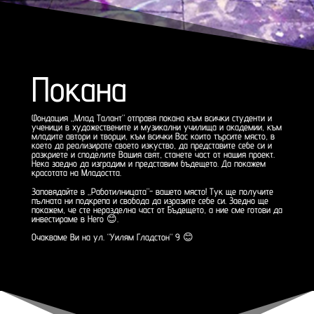
Покана
Фондация „Млад Талант“ отправя покана към всички студенти и
ученици в художествените и музикални училища и академии, към
младите автори и творци, към всички Вас които търсите място, в
което да реализирате своето изкуство, да представите себе си и
разкриете и споделите Вашия свят, станете част от нашия проект.
Нека заедно да изградим и представим бъдещето. Да покажем
красотата на Младостта.
Заповядайте в „Работилницата“- вашето място! Тук ще получите
пълната ни подкрепа и свобода да изразите себе си. Заедно ще
покажем, че сте неразделна част от Бъдещето, а ние сме готови да
инвестираме в Него 😊.
Очакваме Ви на ул. “Уилям Гладстон“ 9 😊